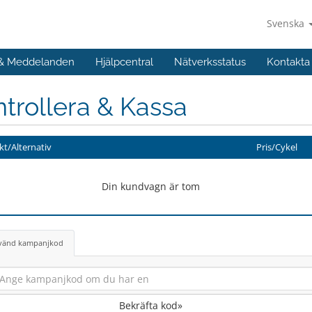
Svenska
 & Meddelanden
Hjälpcentral
Nätverksstatus
Kontakta
trollera & Kassa
t/Alternativ
Pris/Cykel
Din kundvagn är tom
vänd kampanjkod
Bekräfta kod»