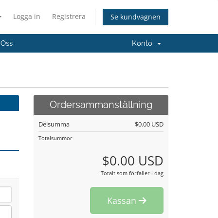
Logga in
Registrera
Se kundvagnen
 Oss
Konto
Ordersammanställning
Delsumma
$0.00 USD
Totalsummor
$0.00 USD
Totalt som förfaller i dag
Kassan