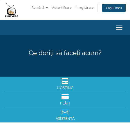
Română
Autentificare
Înregistrare
Coșul meu
Navig
Ce doriți să faceți acum?
HOSTING
PLĂȚI
ASISTENȚĂ